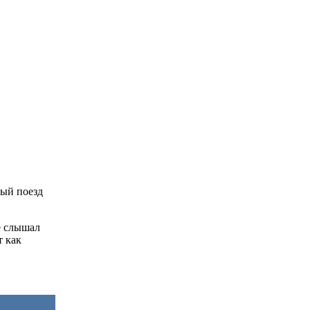
рый поезд
е слышал
т как