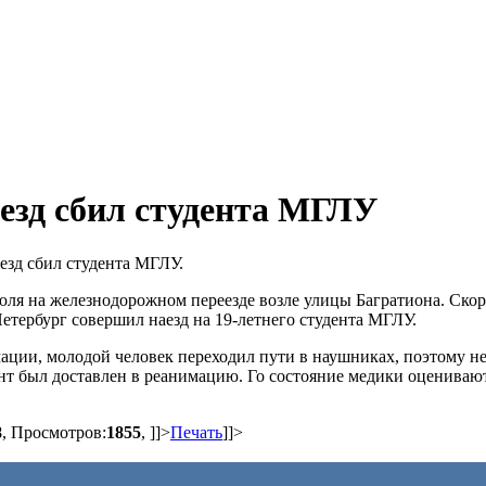
езд сбил студента МГЛУ
зд сбил студента МГЛУ.
ля на железнодорожном переезде возле улицы Багратиона. Ско
етербург совершил наезд на 19-летнего студента МГЛУ.
ции, молодой человек переходил пути в наушниках, поэтому н
нт был доставлен в реанимацию. Го состояние медики оцениваю
8
, Просмотров:
1855
,
]]>
Печать
]]>