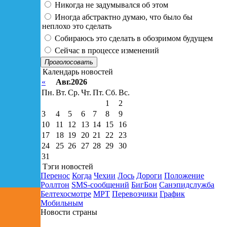
Никогда не задумывался об этом
Иногда абстрактно думаю, что было бы
неплохо это сделать
Собираюсь это сделать в обозримом будущем
Сейчас в процессе изменений
Проголосовать
Календарь новостей
«
Авг.2026
Пн.
Вт.
Ср.
Чт.
Пт.
Сб.
Вс.
1
2
3
4
5
6
7
8
9
10
11
12
13
14
15
16
17
18
19
20
21
22
23
24
25
26
27
28
29
30
31
Тэги новостей
Перенос
Когда
Чехии
Лось
Дороги
Положение
Роллтон
SMS-сообщений
БигБон
Санэпидслужба
Белтехосмотре
МРТ
Перевозчики
График
Мобильным
Новости страны