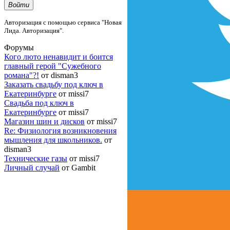
Войти
Авторизация с помощью сервиса "Новая
Лида. Авторизация".
Форумы
Кого люто ненавидит и боится
главный герой "Сужебного
романа"?!
от disman3
Заказать свадьбу под ключ в
Екатеринбурге
от missi7
Cвадьба под ключ в
Екатеринбурге
от missi7
Магазин шин и дисков
от missi7
Re: Физиология возникновения
мышления для школьников.
от
disman3
Технические газы
от missi7
Личный случай
от Gambit