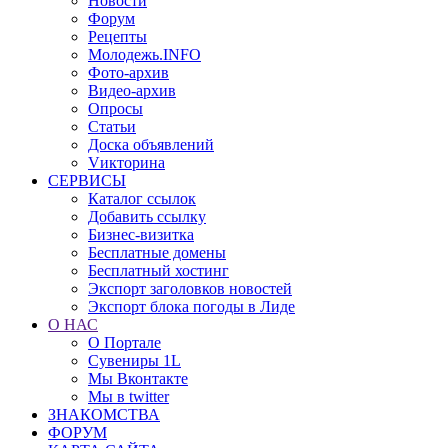
Новости
Форум
Рецепты
Молодежь.INFO
Фото-архив
Видео-архив
Опросы
Статьи
Доска объявлений
Vикторина
СЕРВИСЫ
Каталог ссылок
Добавить ссылку
Бизнес-визитка
Бесплатные домены
Бесплатный хостинг
Экспорт заголовков новостей
Экспорт блока погоды в Лиде
О НАС
О Портале
Сувениры 1L
Мы Вконтакте
Мы в twitter
ЗНАКОМСТВА
ФОРУМ