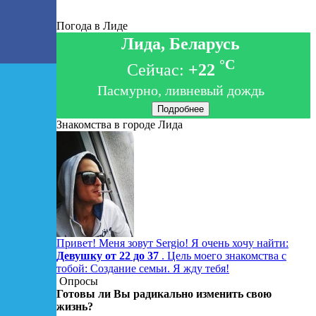
Погода в Лиде
Лида, Беларусь
°C
Сейчас:
+22
Пасмурно, ливневый дождь
Подробнее
Знакомства в городе Лида
Привет! Меня зовут Sergio! Я очень хочу найти:
Девушку от 22 до 37
. Цель моего знакомства с
тобой: Создание семьи. Я жду тебя!
Опросы
Готовы ли Вы радикально изменить свою
жизнь?