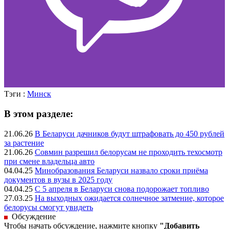
Тэги :
Минск
В этом разделе:
21.06.26
В Беларуси дачников будут штрафовать до 450 рублей
за растение
21.06.26
Совмин разрешил белорусам не проходить техосмотр
при смене владельца авто
04.04.25
Минобразования Беларуси назвало сроки приёма
документов в вузы в 2025 году
04.04.25
С 5 апреля в Беларуси снова подорожает топливо
27.03.25
На выходных ожидается солнечное затмение, которое
белорусы смогут увидеть
Обсуждение
Чтобы начать обсуждение, нажмите кнопку
"Добавить