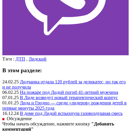
Тэги :
ДТП
,
Лидский
В этом разделе:
24.02.25
Лидчанка отдала 120 рублей за деликатес, но так его
и не получила
06.02.25
На пожаре под Лидой погиб 41-летний мужчина
07.01.25
В Лиде возведут новый терапевтический корпус
01.01.25
Лида и Гродно — среди «лидеров» рождения детей в
первые минуты 2025 года
16.12.24
В доме под Лидой вспыхнула газовоздушная смесь
Обсуждение
Чтобы начать обсуждение, нажмите кнопку
"Добавить
комментарий"