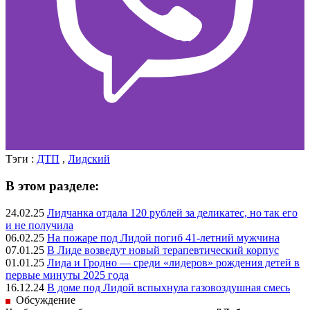
Тэги :
ДТП
,
Лидский
В этом разделе:
24.02.25
Лидчанка отдала 120 рублей за деликатес, но так его
и не получила
06.02.25
На пожаре под Лидой погиб 41-летний мужчина
07.01.25
В Лиде возведут новый терапевтический корпус
01.01.25
Лида и Гродно — среди «лидеров» рождения детей в
первые минуты 2025 года
16.12.24
В доме под Лидой вспыхнула газовоздушная смесь
Обсуждение