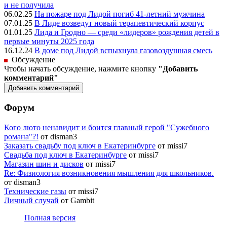
и не получила
06.02.25
На пожаре под Лидой погиб 41-летний мужчина
07.01.25
В Лиде возведут новый терапевтический корпус
01.01.25
Лида и Гродно — среди «лидеров» рождения детей в
первые минуты 2025 года
16.12.24
В доме под Лидой вспыхнула газовоздушная смесь
Обсуждение
Чтобы начать обсуждение, нажмите кнопку
"Добавить
комментарий"
Форум
Кого люто ненавидит и боится главный герой "Сужебного
романа"?!
от disman3
Заказать свадьбу под ключ в Екатеринбурге
от missi7
Cвадьба под ключ в Екатеринбурге
от missi7
Магазин шин и дисков
от missi7
Re: Физиология возникновения мышления для школьников.
от disman3
Технические газы
от missi7
Личный случай
от Gambit
Полная версия