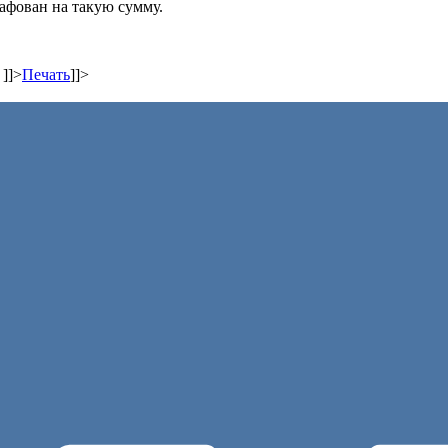
афован на такую сумму.
,
]]>
Печать
]]>