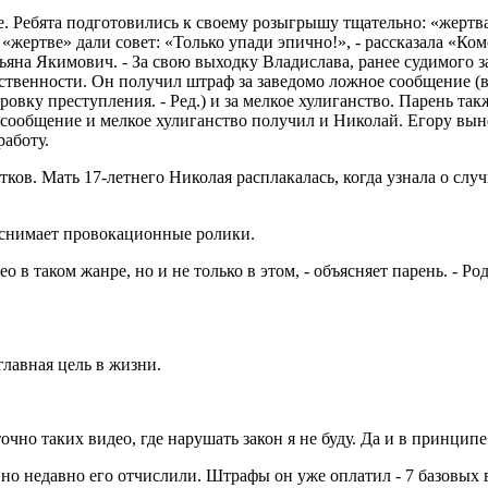
оне. Ребята подготовились к своему розыгрышу тщательно: «жертв
«жертве» дали совет: «Только упади эпично!», - рассказала «К
на Якимович. - За свою выходку Владислава, ранее судимого з
твенности. Он получил штраф за заведомо ложное сообщение (в 
вку преступления. - Ред.) и за мелкое хулиганство. Парень та
сообщение и мелкое хулиганство получил и Николай. Егору вы
аботу.
ков. Мать 17-летнего Николая расплакалась, когда узнала о сл
 снимает провокационные ролики.
 в таком жанре, но и не только в этом, - объясняет парень. - Род
 главная цель в жизни.
очно таких видео, где нарушать закон я не буду. Да и в принципе
но недавно его отчислили. Штрафы он уже оплатил - 7 базовых ве