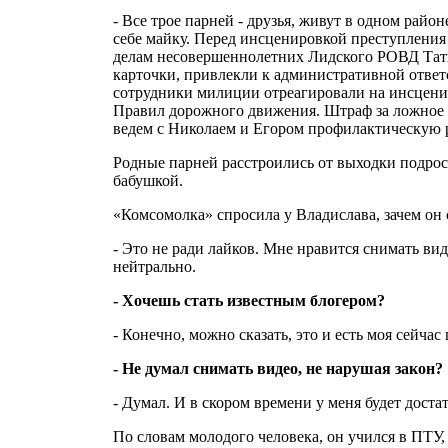
- Все трое парней - друзья, живут в одном рай
себе майку. Перед инсценировкой преступления 
делам несовершеннолетних Лидского РОВД Татья
карточки, привлекли к административной ответс
сотрудники милиции отреагировали на инсцениро
Правил дорожного движения. Штраф за ложное 
ведем с Николаем и Егором профилактическую р
Родные парней расстроились от выходки подрост
бабушкой.
«Комсомолка» спросила у Владислава, зачем он
- Это не ради лайков. Мне нравится снимать видео
нейтрально.
- Хочешь стать известным блогером?
- Конечно, можно сказать, это и есть моя сейчас
- Не думал снимать видео, не нарушая закон?
- Думал. И в скором времени у меня будет достат
По словам молодого человека, он учился в ПТУ, 