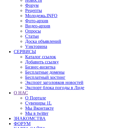
Новости
Форум
Рецепты
Молодежь.INFO
Фото-архив
Видео-архив
Опросы
Статьи
Доска объявлений
Vикторина
СЕРВИСЫ
Каталог ссылок
Добавить ссылку
Бизнес-визитка
Бесплатные домены
Бесплатный хостинг
Экспорт заголовков новостей
Экспорт блока погоды в Лиде
О НАС
О Портале
Сувениры 1L
Мы Вконтакте
Мы в twitter
ЗНАКОМСТВА
ФОРУМ