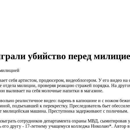
ыграли убийство перед милици
ает себя артистом, продюсером, видеоблогером. У его видео на
е отдела милиции, проверяя реакцию стражей порядка. На другом
он выливает на себя молочные напитки в магазине.
овольно реалистичное видео: парень в капюшоне и с ножом бежи
ной, подъехавшей к перекрестку. Преследователь бьет обессиле
ет милицейская машина. Преступника задерживают с поличным.
разыграть сотрудников департамента охраны МВД, сымитировав 
 его другу - 17-летнему учащемуся колледжа Николаю*. Автор в