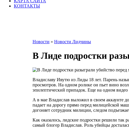
КАРТА САЙТА
КОНТАКТЫ
Новости
»
Новости Лидчины
В Лиде подростки раз
Владиславу Ивутю из Лиды 18 лет. Парень назыв
просмотров. На одном ролике он пьет вино возл
эпилептический припадок. Еще на одном видео 
А в мае Владислав выложил в своем аккаунте д
падает на дорогу прямо перед милицейской маши
догоняет сотрудник милиции, следом подъезжа
Как оказалось, лидские подростки решили так 
самый блогер Владислав. Роль убийцы досталась