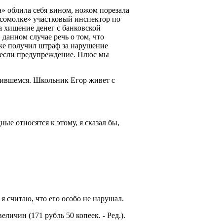
а» облила себя вином, ножом порезала
омсомолке» участковый инспектор по
а хищение денег с банковской
данном случае речь о том, что
кже получил штраф за нарушение
несли предупреждение. Плюс мы
учившемся. Школьник Егор живет с
ные относятся к этому, я сказал бы,
 я считаю, что его особо не нарушал.
личин (171 рубль 50 копеек. - Ред.).