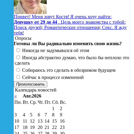
Привет! Меня зовут Костя! Я очень хочу найти:
Девушку от 29 до 44
. Цель моего знакомства с тобой:
Поиск друзей; Романтические отношения; Секс. Я жду
тебя!
Опросы
Готовы ли Вы радикально изменить свою жизнь?
Никогда не задумывался об этом
Иногда абстрактно думаю, что было бы неплохо это
сделать
Собираюсь это сделать в обозримом будущем
Сейчас в процессе изменений
Проголосовать
Календарь новостей
«
Авг.2026
Пн.
Вт.
Ср.
Чт.
Пт.
Сб.
Вс.
1
2
3
4
5
6
7
8
9
10
11
12
13
14
15
16
17
18
19
20
21
22
23
24
25
26
27
28
29
30