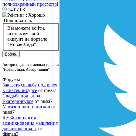
14.07.08
Пользователь
Вы можете войти,
используя свой
аккаунт на портале
"Новая Лида".
Войти
Авторизация с помощью сервиса
"Новая Лида. Авторизация".
Форумы
Заказать свадьбу под ключ
в Екатеринбурге
от missi7
Cвадьба под ключ в
Екатеринбурге
от missi7
Магазин шин и дисков
от
missi7
Re: Физиология
возникновения мышления
для школьников.
от
disman3