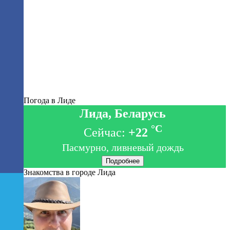
Погода в Лиде
Лида, Беларусь
°C
Сейчас:
+22
Пасмурно, ливневый дождь
Подробнее
Знакомства в городе Лида