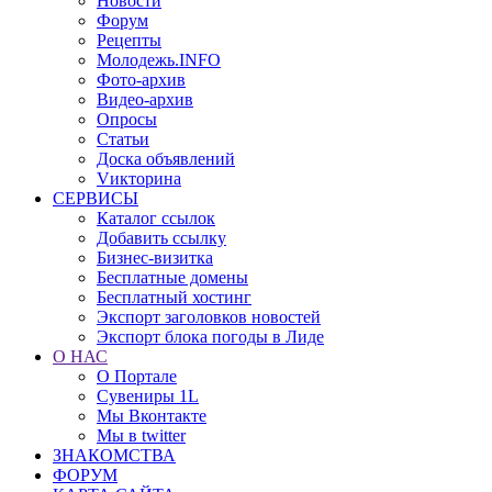
Новости
Форум
Рецепты
Молодежь.INFO
Фото-архив
Видео-архив
Опросы
Статьи
Доска объявлений
Vикторина
СЕРВИСЫ
Каталог ссылок
Добавить ссылку
Бизнес-визитка
Бесплатные домены
Бесплатный хостинг
Экспорт заголовков новостей
Экспорт блока погоды в Лиде
О НАС
О Портале
Сувениры 1L
Мы Вконтакте
Мы в twitter
ЗНАКОМСТВА
ФОРУМ