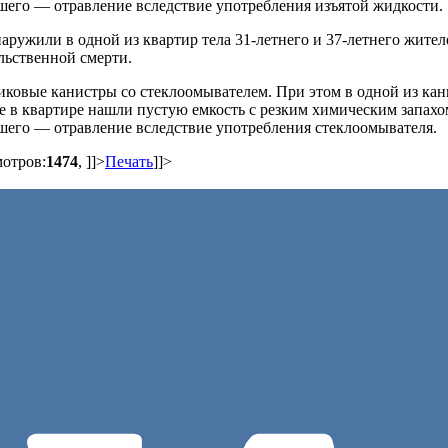
шего — отравление вследствие употребления изъятой жидкости.
наружили в одной из квартир тела 31-летнего и 37-летнего жител
льственной смерти.
ковые канистры со стеклоомывателем. При этом в одной из кан
е в квартире нашли пустую емкость с резким химическим запахо
шего — отравление вследствие употребления стеклоомывателя.
мотров:
1474
,
]]>
Печать
]]>