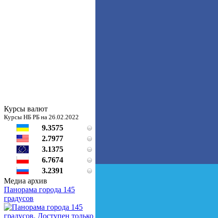
Курсы валют
Курсы НБ РБ на 26.02.2022
9.3575
2.7977
3.1375
6.7674
3.2391
Медиа архив
Панорама города 145
градусов