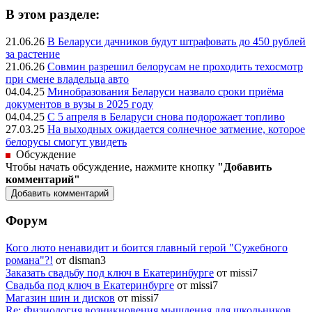
В этом разделе:
21.06.26
В Беларуси дачников будут штрафовать до 450 рублей
за растение
21.06.26
Совмин разрешил белорусам не проходить техосмотр
при смене владельца авто
04.04.25
Минобразования Беларуси назвало сроки приёма
документов в вузы в 2025 году
04.04.25
С 5 апреля в Беларуси снова подорожает топливо
27.03.25
На выходных ожидается солнечное затмение, которое
белорусы смогут увидеть
Обсуждение
Чтобы начать обсуждение, нажмите кнопку
"Добавить
комментарий"
Форум
Кого люто ненавидит и боится главный герой "Сужебного
романа"?!
от disman3
Заказать свадьбу под ключ в Екатеринбурге
от missi7
Cвадьба под ключ в Екатеринбурге
от missi7
Магазин шин и дисков
от missi7
Re: Физиология возникновения мышления для школьников.