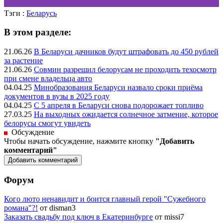
Тэги :
Беларусь
В этом разделе:
21.06.26
В Беларуси дачников будут штрафовать до 450 рублей
за растение
21.06.26
Совмин разрешил белорусам не проходить техосмотр
при смене владельца авто
04.04.25
Минобразования Беларуси назвало сроки приёма
документов в вузы в 2025 году
04.04.25
С 5 апреля в Беларуси снова подорожает топливо
27.03.25
На выходных ожидается солнечное затмение, которое
белорусы смогут увидеть
Обсуждение
Чтобы начать обсуждение, нажмите кнопку
"Добавить
комментарий"
Форум
Кого люто ненавидит и боится главный герой "Сужебного
романа"?!
от disman3
Заказать свадьбу под ключ в Екатеринбурге
от missi7