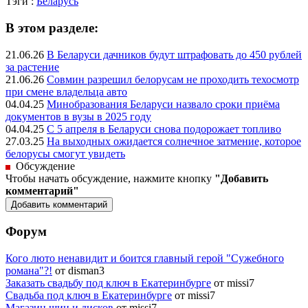
Тэги :
Беларусь
В этом разделе:
21.06.26
В Беларуси дачников будут штрафовать до 450 рублей
за растение
21.06.26
Совмин разрешил белорусам не проходить техосмотр
при смене владельца авто
04.04.25
Минобразования Беларуси назвало сроки приёма
документов в вузы в 2025 году
04.04.25
С 5 апреля в Беларуси снова подорожает топливо
27.03.25
На выходных ожидается солнечное затмение, которое
белорусы смогут увидеть
Обсуждение
Чтобы начать обсуждение, нажмите кнопку
"Добавить
комментарий"
Форум
Кого люто ненавидит и боится главный герой "Сужебного
романа"?!
от disman3
Заказать свадьбу под ключ в Екатеринбурге
от missi7
Cвадьба под ключ в Екатеринбурге
от missi7
Магазин шин и дисков
от missi7