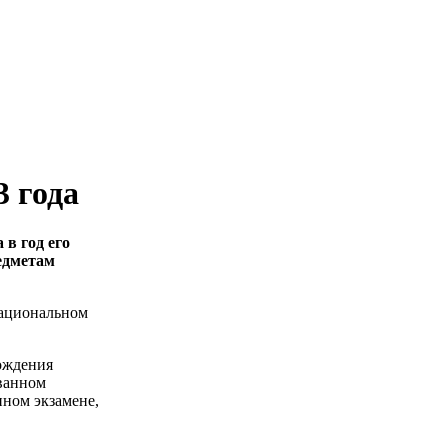
3 года
в год его
едметам
Национальном
хождения
ованном
нном экзамене,