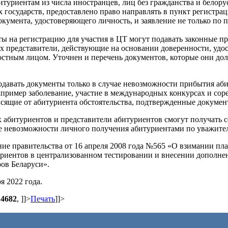
итуриентам из числа иностранцев, лиц без гражданства и белору
государств, предоставлено право направлять в пункт регистра
умента, удостоверяющего личность, и заявление не только по п
ты на регистрацию для участия в ЦТ могут подавать законные п
х представители, действующие на основании доверенности, удо
тным лицом. Уточнен и перечень документов, которые они до
одавать документы только в случае невозможности прибытия аб
пример заболевание, участие в международных конкурсах и сор
сящие от абитуриента обстоятельства, подтвержденные докумен
абитуриентов и представители абитуриентов смогут получать с
ае невозможности личного получения абитуриентами по уважите
ие правительства от 16 апреля 2008 года №565 «О взимании пла
уриентов в централизованном тестировании и внесении дополне
ов Беларуси».
я 2022 года.
:
4682
,
]]>
Печать
]]>