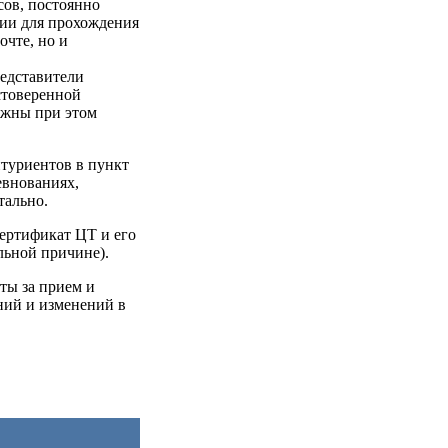
сов, постоянно
ции для прохождения
очте, но и
редставители
стоверенной
лжны при этом
итуриентов в пункт
евнованиях,
тально.
ертификат ЦТ и его
льной причине).
ты за прием и
ний и изменений в