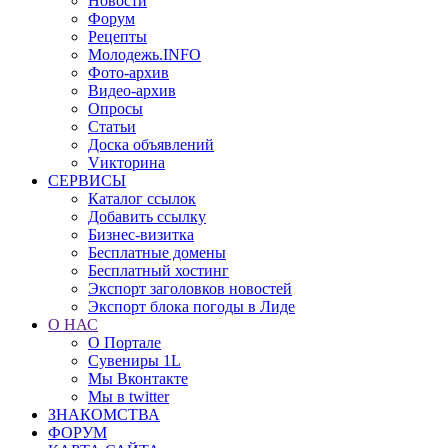
Новости
Форум
Рецепты
Молодежь.INFO
Фото-архив
Видео-архив
Опросы
Статьи
Доска объявлений
Vикторина
СЕРВИСЫ
Каталог ссылок
Добавить ссылку
Бизнес-визитка
Бесплатные домены
Бесплатный хостинг
Экспорт заголовков новостей
Экспорт блока погоды в Лиде
О НАС
О Портале
Сувениры 1L
Мы Вконтакте
Мы в twitter
ЗНАКОМСТВА
ФОРУМ