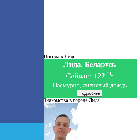
Погода в Лиде
Лида, Беларусь
°C
Сейчас:
+22
Пасмурно, ливневый дождь
Подробнее
Знакомства в городе Лида