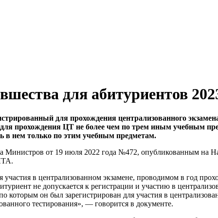
вшества для абитуриентов 202
гистрированный для прохождения централизованного экзамена 
 для прохождения ЦТ не более чем по трем иным учебным пр
ь в нем только по этим учебным предметам.
а Министров от 19 июля 2022 года №472, опубликованным на 
ЛТА.
я участия в централизованном экзамене, проводимом в год про
битуриент не допускается к регистрации и участию в централиз
по которым он был зарегистрирован для участия в централизова
ванного тестирования», — говорится в документе.