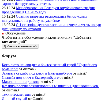
зарплат белорусским учителям
28.12.24
Минобразования Беларуси опубликовало график
проведения ЦТ в 2025 году
16.12.24
Совмин запретил распределять белорусских
выпускников на работу на удалёнке
18.07.24
С 1 сентября десятиклассники начнут изучать новую
дисциплину по истории
Обсуждение
Чтобы начать обсуждение, нажмите кнопку
"Добавить
комментарий"
Форум
Кого люто ненавидит и боится главный герой "Сужебного
романа"?!
от disman3
Заказать свадьбу под ключ в Екатеринбурге
от missi7
Cвадьба под ключ в Екатеринбурге
от missi7
Магазин шин и дисков
от missi7
Re: Физиология возникновения мышления для школьников.
от disman3
Технические газы
от missi7
Личный случай
от Gambit