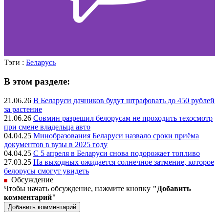
Тэги :
Беларусь
В этом разделе:
21.06.26
В Беларуси дачников будут штрафовать до 450 рублей
за растение
21.06.26
Совмин разрешил белорусам не проходить техосмотр
при смене владельца авто
04.04.25
Минобразования Беларуси назвало сроки приёма
документов в вузы в 2025 году
04.04.25
С 5 апреля в Беларуси снова подорожает топливо
27.03.25
На выходных ожидается солнечное затмение, которое
белорусы смогут увидеть
Обсуждение
Чтобы начать обсуждение, нажмите кнопку
"Добавить
комментарий"