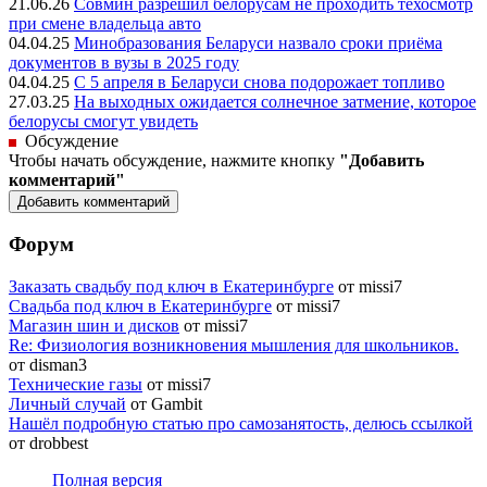
21.06.26
Совмин разрешил белорусам не проходить техосмотр
при смене владельца авто
04.04.25
Минобразования Беларуси назвало сроки приёма
документов в вузы в 2025 году
04.04.25
С 5 апреля в Беларуси снова подорожает топливо
27.03.25
На выходных ожидается солнечное затмение, которое
белорусы смогут увидеть
Обсуждение
Чтобы начать обсуждение, нажмите кнопку
"Добавить
комментарий"
Форум
Заказать свадьбу под ключ в Екатеринбурге
от missi7
Cвадьба под ключ в Екатеринбурге
от missi7
Магазин шин и дисков
от missi7
Re: Физиология возникновения мышления для школьников.
от disman3
Технические газы
от missi7
Личный случай
от Gambit
Нашёл подробную статью про самозанятость, делюсь ссылкой
от drobbest
Полная версия