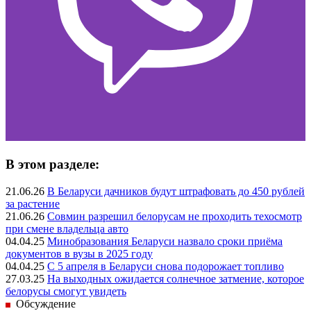
В этом разделе:
21.06.26
В Беларуси дачников будут штрафовать до 450 рублей
за растение
21.06.26
Совмин разрешил белорусам не проходить техосмотр
при смене владельца авто
04.04.25
Минобразования Беларуси назвало сроки приёма
документов в вузы в 2025 году
04.04.25
С 5 апреля в Беларуси снова подорожает топливо
27.03.25
На выходных ожидается солнечное затмение, которое
белорусы смогут увидеть
Обсуждение