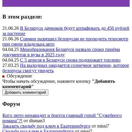
В этом разделе:
21.06.26
В Беларуси дачников будут штрафовать до 450 рублей
за растение
21.06.26
Совмин разрешил белорусам не проходить техосмотр
при смене владельца авто
04.04.25
Минобразования Беларуси назвало сроки приёма
документов в вузы в 2025 году
04.04.25
С 5 апреля в Беларуси снова подорожает топливо
27.03.25
На выходных ожидается солнечное затмение, которое
белорусы смогут увидеть
Обсуждение
Чтобы начать обсуждение, нажмите кнопку
"Добавить
комментарий"
Форум
Кого люто ненавидит и боится главный герой "Сужебного
романа"?!
от disman3
Заказать свадьбу под ключ в Екатеринбурге
от missi7
Cвадьба под ключ в Екатеринбурге
от missi7