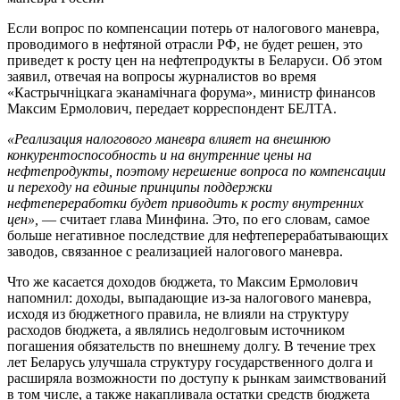
Если вопрос по компенсации потерь от налогового маневра,
проводимого в нефтяной отрасли РФ, не будет решен, это
приведет к росту цен на нефтепродукты в Беларуси. Об этом
заявил, отвечая на вопросы журналистов во время
«Кастрычніцкага эканамічнага форума», министр финансов
Максим Ермолович, передает корреспондент БЕЛТА.
«Реализация налогового маневра влияет на внешнюю
конкурентоспособность и на внутренние цены на
нефтепродукты, поэтому нерешение вопроса по компенсации
и переходу на единые принципы поддержки
нефтепереработки будет приводить к росту внутренних
цен»,
— считает глава Минфина. Это, по его словам, самое
больше негативное последствие для нефтеперерабатывающих
заводов, связанное с реализацией налогового маневра.
Что же касается доходов бюджета, то Максим Ермолович
напомнил: доходы, выпадающие из-за налогового маневра,
исходя из бюджетного правила, не влияли на структуру
расходов бюджета, а являлись недолговым источником
погашения обязательств по внешнему долгу. В течение трех
лет Беларусь улучшала структуру государственного долга и
расширяла возможности по доступу к рынкам заимствований
в том числе, а также накапливала остатки средств бюджета