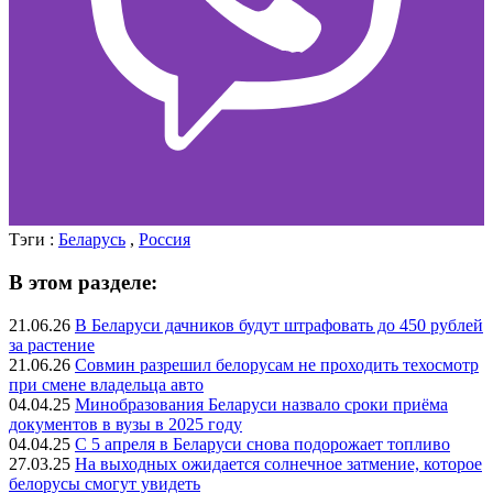
Тэги :
Беларусь
,
Россия
В этом разделе:
21.06.26
В Беларуси дачников будут штрафовать до 450 рублей
за растение
21.06.26
Совмин разрешил белорусам не проходить техосмотр
при смене владельца авто
04.04.25
Минобразования Беларуси назвало сроки приёма
документов в вузы в 2025 году
04.04.25
С 5 апреля в Беларуси снова подорожает топливо
27.03.25
На выходных ожидается солнечное затмение, которое
белорусы смогут увидеть