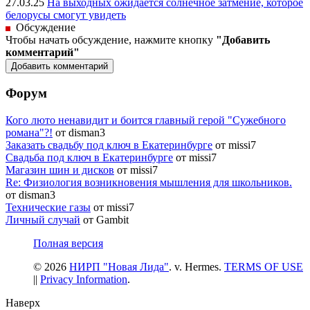
27.03.25
На выходных ожидается солнечное затмение, которое
белорусы смогут увидеть
Обсуждение
Чтобы начать обсуждение, нажмите кнопку
"Добавить
комментарий"
Форум
Кого люто ненавидит и боится главный герой "Сужебного
романа"?!
от disman3
Заказать свадьбу под ключ в Екатеринбурге
от missi7
Cвадьба под ключ в Екатеринбурге
от missi7
Магазин шин и дисков
от missi7
Re: Физиология возникновения мышления для школьников.
от disman3
Технические газы
от missi7
Личный случай
от Gambit
Полная версия
© 2026
НИРП "Новая Лида"
. v. Hermes.
TERMS OF USE
||
Privacy Information
.
Наверх