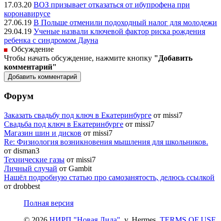
17.03.20
ВОЗ призывает отказаться от ибупрофена при
коронавирусе
27.06.19
В Польше отменили подоходный налог для молодежи
29.04.19
Ученые назвали ключевой фактор риска рождения
ребенка с синдромом Дауна
Обсуждение
Чтобы начать обсуждение, нажмите кнопку
"Добавить
комментарий"
Форум
Заказать свадьбу под ключ в Екатеринбурге
от missi7
Cвадьба под ключ в Екатеринбурге
от missi7
Магазин шин и дисков
от missi7
Re: Физиология возникновения мышления для школьников.
от disman3
Технические газы
от missi7
Личный случай
от Gambit
Нашёл подробную статью про самозанятость, делюсь ссылкой
от drobbest
Полная версия
© 2026
НИРП "Новая Лида"
. v. Hermes.
TERMS OF USE