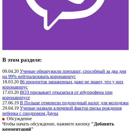
В этом разделе:
09.04.20
Ученые обнаружили препарат, способный за два дня
на 99% нейтрализовать коронавирус
18.03.20
86 процентов зараженных даже не знают, что у них
коронавирус
17.03.20
ВОЗ призывает отказаться от ибупрофена при
коронавирусе
27.06.19
В Польше отменили подоходный налог для молодежи
29.04.19
Ученые назвали ключевой фактор риска рождения
ребенка с синдромом Дауна
Обсуждение
Чтобы начать обсуждение, нажмите кнопку
"Добавить
комментарий"