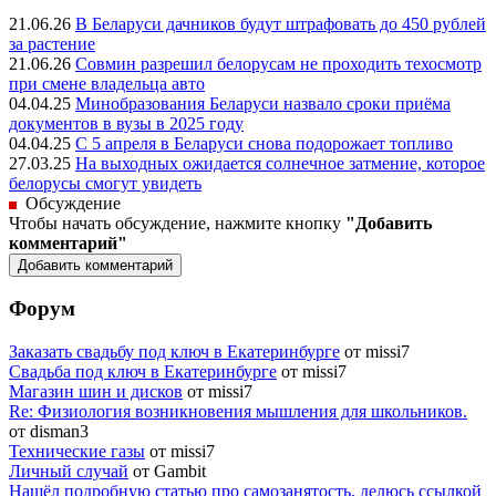
21.06.26
В Беларуси дачников будут штрафовать до 450 рублей
за растение
21.06.26
Совмин разрешил белорусам не проходить техосмотр
при смене владельца авто
04.04.25
Минобразования Беларуси назвало сроки приёма
документов в вузы в 2025 году
04.04.25
С 5 апреля в Беларуси снова подорожает топливо
27.03.25
На выходных ожидается солнечное затмение, которое
белорусы смогут увидеть
Обсуждение
Чтобы начать обсуждение, нажмите кнопку
"Добавить
комментарий"
Форум
Заказать свадьбу под ключ в Екатеринбурге
от missi7
Cвадьба под ключ в Екатеринбурге
от missi7
Магазин шин и дисков
от missi7
Re: Физиология возникновения мышления для школьников.
от disman3
Технические газы
от missi7
Личный случай
от Gambit
Нашёл подробную статью про самозанятость, делюсь ссылкой