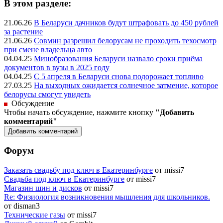
В этом разделе:
21.06.26
В Беларуси дачников будут штрафовать до 450 рублей
за растение
21.06.26
Совмин разрешил белорусам не проходить техосмотр
при смене владельца авто
04.04.25
Минобразования Беларуси назвало сроки приёма
документов в вузы в 2025 году
04.04.25
С 5 апреля в Беларуси снова подорожает топливо
27.03.25
На выходных ожидается солнечное затмение, которое
белорусы смогут увидеть
Обсуждение
Чтобы начать обсуждение, нажмите кнопку
"Добавить
комментарий"
Форум
Заказать свадьбу под ключ в Екатеринбурге
от missi7
Cвадьба под ключ в Екатеринбурге
от missi7
Магазин шин и дисков
от missi7
Re: Физиология возникновения мышления для школьников.
от disman3
Технические газы
от missi7