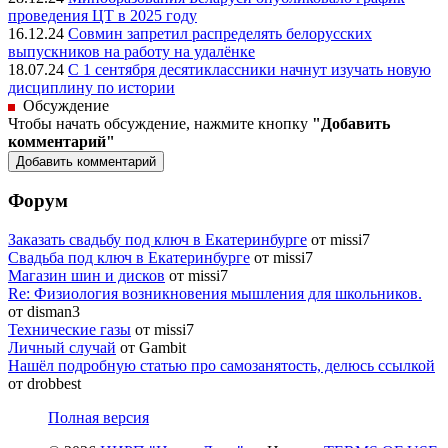
проведения ЦТ в 2025 году
16.12.24
Совмин запретил распределять белорусских
выпускников на работу на удалёнке
18.07.24
С 1 сентября десятиклассники начнут изучать новую
дисциплину по истории
Обсуждение
Чтобы начать обсуждение, нажмите кнопку
"Добавить
комментарий"
Форум
Заказать свадьбу под ключ в Екатеринбурге
от missi7
Cвадьба под ключ в Екатеринбурге
от missi7
Магазин шин и дисков
от missi7
Re: Физиология возникновения мышления для школьников.
от disman3
Технические газы
от missi7
Личный случай
от Gambit
Нашёл подробную статью про самозанятость, делюсь ссылкой
от drobbest
Полная версия