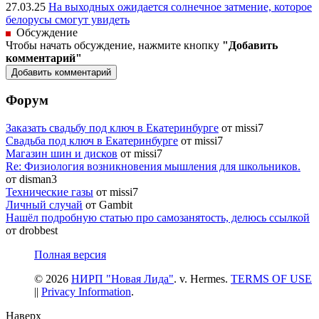
27.03.25
На выходных ожидается солнечное затмение, которое
белорусы смогут увидеть
Обсуждение
Чтобы начать обсуждение, нажмите кнопку
"Добавить
комментарий"
Форум
Заказать свадьбу под ключ в Екатеринбурге
от missi7
Cвадьба под ключ в Екатеринбурге
от missi7
Магазин шин и дисков
от missi7
Re: Физиология возникновения мышления для школьников.
от disman3
Технические газы
от missi7
Личный случай
от Gambit
Нашёл подробную статью про самозанятость, делюсь ссылкой
от drobbest
Полная версия
© 2026
НИРП "Новая Лида"
. v. Hermes.
TERMS OF USE
||
Privacy Information
.
Наверх