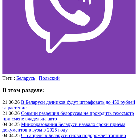
Тэги :
Беларусь
,
Польский
В этом разделе:
21.06.26
В Беларуси дачников будут штрафовать до 450 рублей
за растение
21.06.26
Совмин разрешил белорусам не проходить техосмотр
при смене владельца авто
04.04.25
Минобразования Беларуси назвало сроки приёма
документов в вузы в 2025 году
04.04.25
С 5 апреля в Беларуси снова подорожает топливо