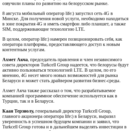
озвучили планы по развитию на белорусском рынке.
8 августа мобильный оператор life:) запустил сеть 4G в
Минске. Для получения новой услуги, необходимо находиться
в зоне покрытия 4G и иметь смартфон либо планшет, а также
SIM, поддерживающие технологию LTE.
В целом, оператор life:) намерен позиционировать себя, как
оператора платформы, предоставляющего доступ к новым
контентным услугам.
Ахмет Акча
, председатель правления и член независимого
совета директоров Turkcell Group надеется, что белорусы будут
активно пользоваться технологией LTE. В целом, по его
мнению, 4G несет много новых возможностей для рынка
Беларуси и может стать драйвером развития бизнес-среды.
Ахмет Акча также рассказал о том, что разрабатываемое
компанией программное обеспечение используется как в
Турции, так и в Беларуси.
Каан Терзиолу,
генеральный директор Turkcell Group,
главного акционера оператора life:) в Беларуси, выразил
уверенность в успешном будущем компании и заявил, что
Turkcell Group готова и в дальнейшем выделять инвестиции в