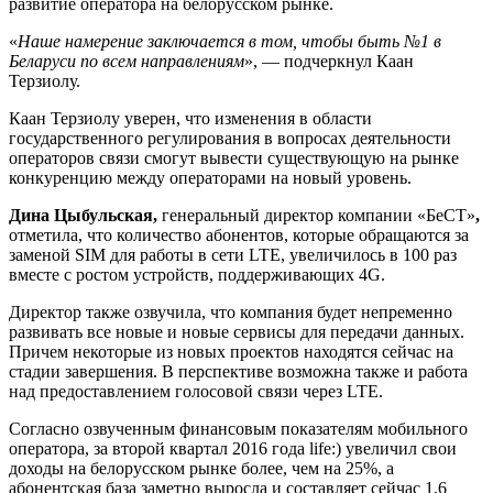
развитие оператора на белорусском рынке.
«
Наше намерение заключается в том, чтобы быть №1 в
Беларуси по всем направлениям
», — подчеркнул Каан
Терзиолу.
Каан Терзиолу уверен, что изменения в области
государственного регулирования в вопросах деятельности
операторов связи смогут вывести существующую на рынке
конкуренцию между операторами на новый уровень.
Дина Цыбульская,
генеральный директор компании «БеСТ»
,
отметила, что количество абонентов, которые обращаются за
заменой SIM для работы в сети LTE, увеличилось в 100 раз
вместе с ростом устройств, поддерживающих 4G.
Директор также озвучила, что компания будет непременно
развивать все новые и новые сервисы для передачи данных.
Причем некоторые из новых проектов находятся сейчас на
стадии завершения. В перспективе возможна также и работа
над предоставлением голосовой связи через LTE.
Согласно озвученным финансовым показателям мобильного
оператора, за второй квартал 2016 года life:) увеличил свои
доходы на белорусском рынке более, чем на 25%, а
абонентская база заметно выросла и составляет сейчас 1,6