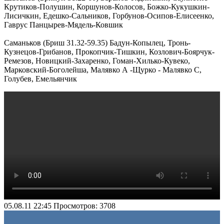
Крутиков-Полушин, Коршунов-Колосов, Божко-Кукушкин-
Лисичкин, Едешко-Сальников, Горбунов-Осипов-Елисеенко,
Гаврус Панцырев-Мядель-Ковшик
Саманьков (Бриш 31.32-59.35) Бадун-Копылец, Тронь-
Кузнецов-Грибанов, Прокопчик-Тишкин, Козлович-Боярчук-
Ремезов, Новицкий-Захаренко, Гоман-Хилько-Кувеко,
Марковский-Боголейша, Малявко А -Щурко - Малявко С,
Голубев, Емельянчик
05.08.11 22:45
Просмотров: 3708