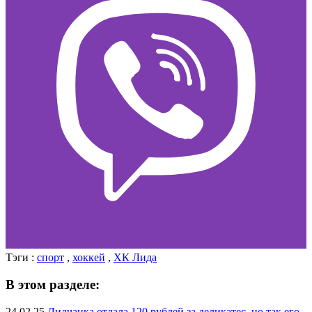
Тэги :
спорт
,
хоккей
,
ХК Лида
В этом разделе:
24.02.25
Лидчанка отдала 120 рублей за деликатес, но так его