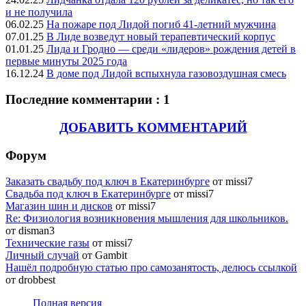
и не получила
06.02.25
На пожаре под Лидой погиб 41-летний мужчина
07.01.25
В Лиде возведут новый терапевтический корпус
01.01.25
Лида и Гродно — среди «лидеров» рождения детей в
первые минуты 2025 года
16.12.24
В доме под Лидой вспыхнула газовоздушная смесь
Последние комментарии : 1
ДОБАВИТЬ КОММЕНТАРИЙ
Форум
Заказать свадьбу под ключ в Екатеринбурге
от missi7
Cвадьба под ключ в Екатеринбурге
от missi7
Магазин шин и дисков
от missi7
Re: Физиология возникновения мышления для школьников.
от disman3
Технические газы
от missi7
Личный случай
от Gambit
Нашёл подробную статью про самозанятость, делюсь ссылкой
от drobbest
Полная версия