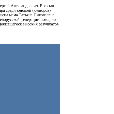
Сергей Александрович. Его сын
мира среди юношей (юниоров)
шена мама Татьяна Николаевна.
Белорусской федерации пожарно-
 добившегося высоких результатов