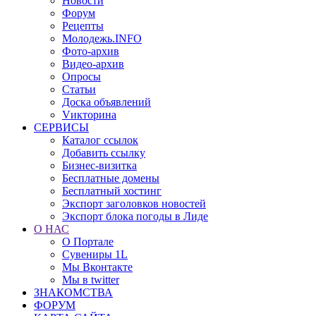
Новости
Форум
Рецепты
Молодежь.INFO
Фото-архив
Видео-архив
Опросы
Статьи
Доска объявлений
Vикторина
СЕРВИСЫ
Каталог ссылок
Добавить ссылку
Бизнес-визитка
Бесплатные домены
Бесплатный хостинг
Экспорт заголовков новостей
Экспорт блока погоды в Лиде
О НАС
О Портале
Сувениры 1L
Мы Вконтакте
Мы в twitter
ЗНАКОМСТВА
ФОРУМ