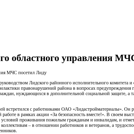
го областного управления МЧ
 руководством Лидского районного исполнительного комитета и 
филактики правонарушений района в вопросах предупреждения г
раждан, нуждающихся в дополнительной социальной защите, а т
лей встретился с работниками ОАО «Лидастройматериалы». Он ра
 работе в рамках акции «За безопасность вместе!». В своем вы
 условий проживания пожилым гражданам и инвалидам, и отмети
м коллективам – в отношении работников и ветеранов, а трудос
енников.