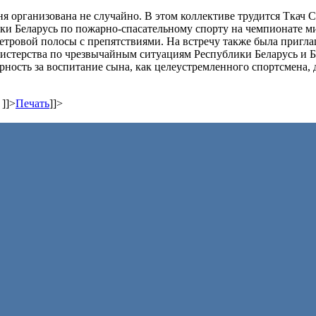
я организована не случайно. В этом коллективе трудится Ткач 
ки Беларусь по пожарно-спасательному спорту на чемпионате 
етровой полосы с препятствиями. На встречу также была пригла
нистерства по чрезвычайным ситуациям Республики Беларусь и 
рность за воспитание сына, как целеустремленного спортсмена,
,
]]>
Печать
]]>