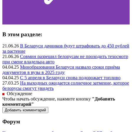
В этом разделе:
21.06.26
В Беларуси дачников будут штрафовать до 450 рублей
за растение
21.06.26
Совмин разрешил белорусам не проходить техосмотр
при смене владельца авто
04.04.25
Минобразования Беларуси назвало сроки приёма
документов в вузы в 2025 году
04.04.25
С 5 апреля в Беларуси снова подорожает топливо
27.03.25
На выходных ожидается солнечное затмение, которое
белорусы смогут увидеть
Обсуждение
Чтобы начать обсуждение, нажмите кнопку
"Добавить
комментарий"
Форум