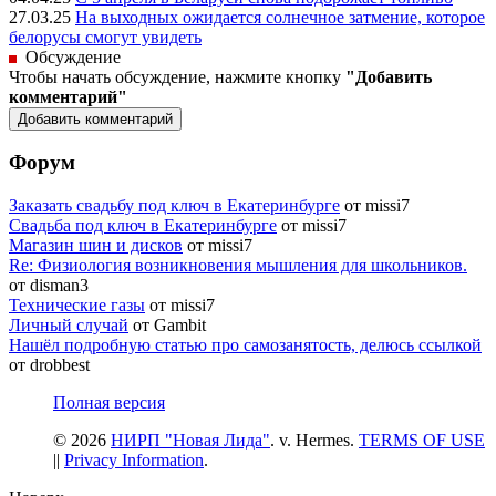
27.03.25
На выходных ожидается солнечное затмение, которое
белорусы смогут увидеть
Обсуждение
Чтобы начать обсуждение, нажмите кнопку
"Добавить
комментарий"
Форум
Заказать свадьбу под ключ в Екатеринбурге
от missi7
Cвадьба под ключ в Екатеринбурге
от missi7
Магазин шин и дисков
от missi7
Re: Физиология возникновения мышления для школьников.
от disman3
Технические газы
от missi7
Личный случай
от Gambit
Нашёл подробную статью про самозанятость, делюсь ссылкой
от drobbest
Полная версия
© 2026
НИРП "Новая Лида"
. v. Hermes.
TERMS OF USE
||
Privacy Information
.