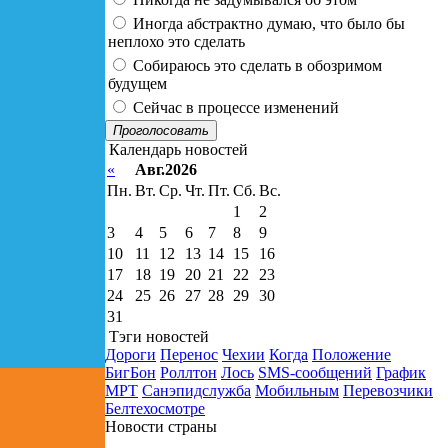
Иногда абстрактно думаю, что было бы
неплохо это сделать
Собираюсь это сделать в обозримом
будущем
Сейчас в процессе изменений
Проголосовать
Календарь новостей
«
Авг.2026
Пн.
Вт.
Ср.
Чт.
Пт.
Сб.
Вс.
1
2
3
4
5
6
7
8
9
10
11
12
13
14
15
16
17
18
19
20
21
22
23
24
25
26
27
28
29
30
31
Тэги новостей
Дороги
Перенос
Чехии
Когда
Положение
БигБон
Роллтон
Лось
SMS-сообщений
График
МРТ
Санэпидслужба
Мобильным
Перевозчики
Белтехосмотре
Новости страны