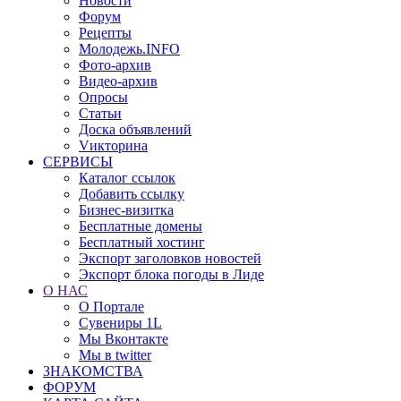
Новости
Форум
Рецепты
Молодежь.INFO
Фото-архив
Видео-архив
Опросы
Статьи
Доска объявлений
Vикторина
СЕРВИСЫ
Каталог ссылок
Добавить ссылку
Бизнес-визитка
Бесплатные домены
Бесплатный хостинг
Экспорт заголовков новостей
Экспорт блока погоды в Лиде
О НАС
О Портале
Сувениры 1L
Мы Вконтакте
Мы в twitter
ЗНАКОМСТВА
ФОРУМ