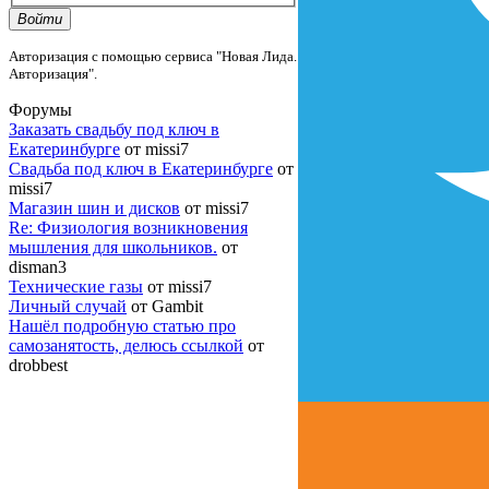
Войти
Авторизация с помощью сервиса "Новая Лида.
Авторизация".
Форумы
Заказать свадьбу под ключ в
Екатеринбурге
от missi7
Cвадьба под ключ в Екатеринбурге
от
missi7
Магазин шин и дисков
от missi7
Re: Физиология возникновения
мышления для школьников.
от
disman3
Технические газы
от missi7
Личный случай
от Gambit
Нашёл подробную статью про
самозанятость, делюсь ссылкой
от
drobbest