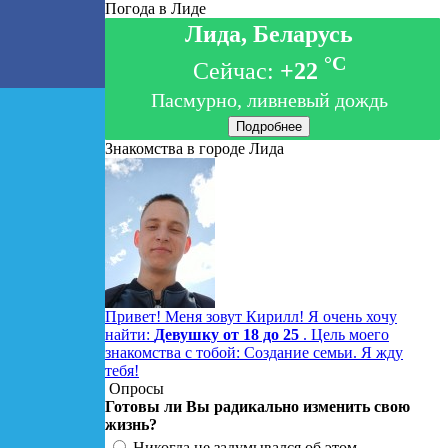
Погода в Лиде
Лида, Беларусь
°C
Сейчас:
+22
Пасмурно, ливневый дождь
Подробнее
Знакомства в городе Лида
Привет! Меня зовут Кирилл! Я очень хочу
найти:
Девушку от 18 до 25
. Цель моего
знакомства с тобой: Создание семьи. Я жду
тебя!
Опросы
Готовы ли Вы радикально изменить свою
жизнь?
Никогда не задумывался об этом