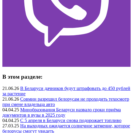
В этом разделе:
21.06.26
В Беларуси дачников будут штрафовать до 450 рублей
за растение
21.06.26
Совмин разрешил белорусам не проходить техосмотр
при смене владельца авто
04.04.25
Минобразования Беларуси назвало сроки приёма
документов в вузы в 2025 году
04.04.25
С 5 апреля в Беларуси снова подорожает топливо
27.03.25
На выходных ожидается солнечное затмение, которое
белорусы смогут увидеть