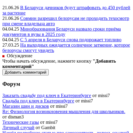
21.06.26
В Беларуси дачников будут штрафовать до 450 рублей
за растение
21.06.26
Совмин разрешил белорусам не проходить техосмотр
при смене владельца авто
04.04.25
Минобразования Беларуси назвало сроки приёма
документов в вузы в 2025 году
04.04.25
С 5 апреля в Беларуси снова подорожает топливо
27.03.25
На выходных ожидается солнечное затмение, которое
белорусы смогут увидеть
Обсуждение
Чтобы начать обсуждение, нажмите кнопку
"Добавить
комментарий"
Форум
Заказать свадьбу под ключ в Екатеринбурге
от missi7
Cвадьба под ключ в Екатеринбурге
от missi7
Магазин шин и дисков
от missi7
Re: Физиология возникновения мышления для школьников.
от disman3
Технические газы
от missi7
Личный случай
от Gambit
Нашёл подробную статью про самозанятость, делюсь ссылкой