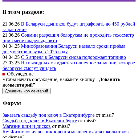
В этом разделе:
21.06.26
В Беларуси дачников будут штрафовать до 450 рублей
за растение
21.06.26
Совмин разрешил белорусам не проходить техосмотр
при смене владельца авто
04.04.25
Минобразования Беларуси назвало сроки приёма
документов в вузы в 2025 году
04.04.25
С 5 апреля в Беларуси снова подорожает топливо
27.03.25
На выходных ожидается солнечное затмение, которое
белорусы смогут увидеть
Обсуждение
Чтобы начать обсуждение, нажмите кнопку
"Добавить
комментарий"
Форум
Заказать свадьбу под ключ в Екатеринбурге
от missi7
Cвадьба под ключ в Екатеринбурге
от missi7
Магазин шин и дисков
от missi7
Re: Физиология возникновения мышления для школьников.
от disman3