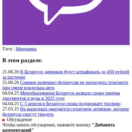
Тэги :
Минчанка
В этом разделе:
21.06.26
В Беларуси дачников будут штрафовать до 450 рублей
за растение
21.06.26
Совмин разрешил белорусам не проходить техосмотр
при смене владельца авто
04.04.25
Минобразования Беларуси назвало сроки приёма
документов в вузы в 2025 году
04.04.25
С 5 апреля в Беларуси снова подорожает топливо
27.03.25
На выходных ожидается солнечное затмение, которое
белорусы смогут увидеть
Обсуждение
Чтобы начать обсуждение, нажмите кнопку
"Добавить
комментарий"