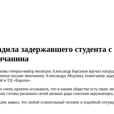
дила задержавшего студента с
нчанина
ома генерал-майор милиции Александр Барсуков вручил нагру
твенное письмо минчанину Александру Модлику, помогшему заде
ой в ТЦ «Европа».
о очень приятно осознавать, что в нашем обществе есть такие лю
иях готовы рисковать своей жизнью ради спасения окружающих.
лик заявил, что любой сознательный человек в подобной ситуа