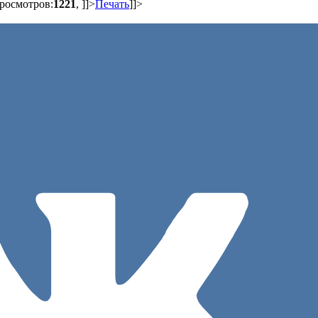
Просмотров:
1221
,
]]>
Печать
]]>