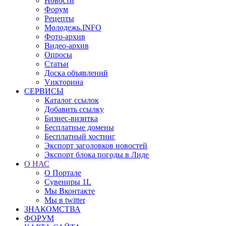
Новости
Форум
Рецепты
Молодежь.INFO
Фото-архив
Видео-архив
Опросы
Статьи
Доска объявлений
Vикторина
СЕРВИСЫ
Каталог ссылок
Добавить ссылку
Бизнес-визитка
Бесплатные домены
Бесплатный хостинг
Экспорт заголовков новостей
Экспорт блока погоды в Лиде
О НАС
О Портале
Сувениры 1L
Мы Вконтакте
Мы в twitter
ЗНАКОМСТВА
ФОРУМ