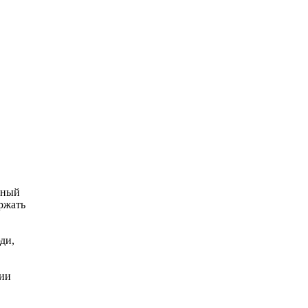
дный
ржать
ди,
ции