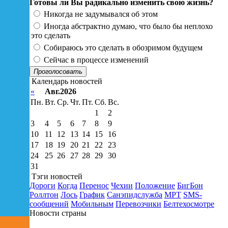
Готовы ли Вы радикально изменить свою жизнь?
Никогда не задумывался об этом
Иногда абстрактно думаю, что было бы неплохо
это сделать
Собираюсь это сделать в обозримом будущем
Сейчас в процессе изменений
Проголосовать
Календарь новостей
«
Авг.2026
Пн.
Вт.
Ср.
Чт.
Пт.
Сб.
Вс.
1
2
3
4
5
6
7
8
9
10
11
12
13
14
15
16
17
18
19
20
21
22
23
24
25
26
27
28
29
30
31
Тэги новостей
Дороги
Когда
Перенос
Чехии
Положение
БигБон
Роллтон
Лось
График
Санэпидслужба
МРТ
SMS-
сообщений
Мобильным
Перевозчики
Белтехосмотре
Новости страны