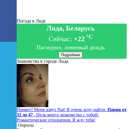
Погода в Лиде
Лида, Беларусь
°C
Сейчас:
+22
Пасмурно, ливневый дождь
Подробнее
Знакомства в городе Лида
Привет! Меня зовут Nat! Я очень хочу найти:
Парня от
32 до 47
. Цель моего знакомства с тобой:
Романтические отношения. Я жду тебя!
Опросы