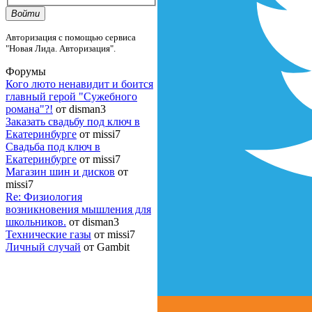
Войти
Авторизация с помощью сервиса
"Новая Лида. Авторизация".
Форумы
Кого люто ненавидит и боится
главный герой "Сужебного
романа"?!
от disman3
Заказать свадьбу под ключ в
Екатеринбурге
от missi7
Cвадьба под ключ в
Екатеринбурге
от missi7
Магазин шин и дисков
от
missi7
Re: Физиология
возникновения мышления для
школьников.
от disman3
Технические газы
от missi7
Личный случай
от Gambit