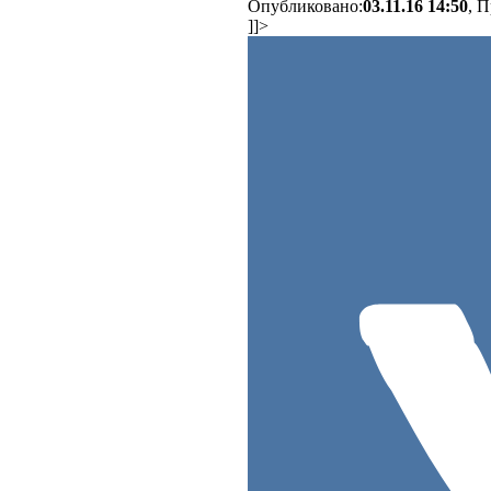
Опубликовано:
03.11.16 14:50
, 
]]>