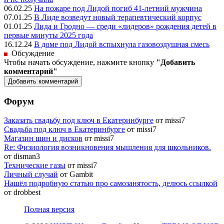
06.02.25
На пожаре под Лидой погиб 41-летний мужчина
07.01.25
В Лиде возведут новый терапевтический корпус
01.01.25
Лида и Гродно — среди «лидеров» рождения детей в
первые минуты 2025 года
16.12.24
В доме под Лидой вспыхнула газовоздушная смесь
Обсуждение
Чтобы начать обсуждение, нажмите кнопку
"Добавить
комментарий"
Форум
Заказать свадьбу под ключ в Екатеринбурге
от missi7
Cвадьба под ключ в Екатеринбурге
от missi7
Магазин шин и дисков
от missi7
Re: Физиология возникновения мышления для школьников.
от disman3
Технические газы
от missi7
Личный случай
от Gambit
Нашёл подробную статью про самозанятость, делюсь ссылкой
от drobbest
Полная версия