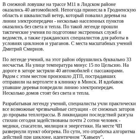
В снежной ловушке на трассе М11 в Лидском районе
оказались 40 автомобилей. Непогода принесла в Гродненскую
область и шквалистый ветер, который повалил деревья на
линии электропередачи - несколько населенных пунктов
оказались без света и тепла. По такой легенде прошли
тактические учения по подготовке экстренных служб и
ведомств, а также гражданских специалистов для работы в
условиях циклонов и ураганов. С места масштабных учений
Дмитрий Смирнов.
По легенде учений, на этот район обрушились буквально 33
несчастья. На улице температура минус 15 по Цельсию. На
дороге в заторе застряли 40 автомобилей с пассажирами.
Рядом с этим местом произошло ДТП, пострадавших
отправили на вертолете в клинику в Минск. И вдобавок
упавшие деревья повредили линию электропередач.
Несколько домов стоят без света и тепла.
Разрабатывая легенду учений, специалисты учли практически
все возможные чрезвычайные ситуации - от снежных заторов
до прорыва теплотрассы. В ликвидации последствий разгула
стихии сегодня задействованы почти 2 сотни человек -
медики, спасатели, милиция и энергетики. На месте ЧП
развернули пункт обогрева. По сути, это отработка алгоритма
действий при циклоне, идентичном "Хавьеру".