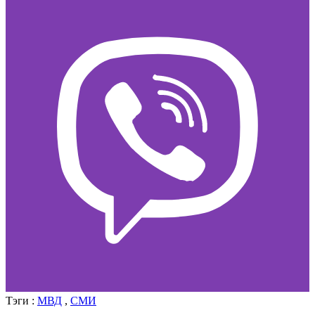
Тэги :
МВД
,
СМИ