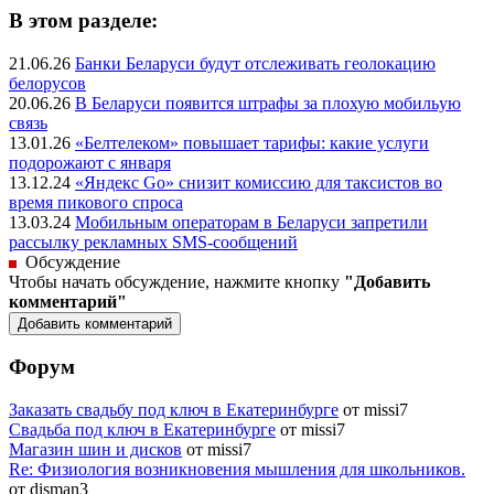
В этом разделе:
21.06.26
Банки Беларуси будут отслеживать геолокацию
белорусов
20.06.26
В Беларуси появится штрафы за плохую мобильую
связь
13.01.26
«Белтелеком» повышает тарифы: какие услуги
подорожают с января
13.12.24
«Яндекс Go» снизит комиссию для таксистов во
время пикового спроса
13.03.24
Мобильным операторам в Беларуси запретили
рассылку рекламных SMS-сообщений
Обсуждение
Чтобы начать обсуждение, нажмите кнопку
"Добавить
комментарий"
Форум
Заказать свадьбу под ключ в Екатеринбурге
от missi7
Cвадьба под ключ в Екатеринбурге
от missi7
Магазин шин и дисков
от missi7
Re: Физиология возникновения мышления для школьников.
от disman3