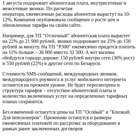
1 августа подорожает абонентская плата, внутрисетевые и
межсетевые звонки. По расчетам
оператора, ежемесячные расходы абонентов вырастут на 10-
12%. Компания опубликовала сообщение о росте цен и
обновленные тарифы на своём сайте.
Например, для ТП "Отличный" абонентская плата вырастет
на 22% до 21 900 рублей, звонки подорожают на 25% до 150
рублей за минуту. На ТП "Р300" ежемесячно придется платить
на 11% больше – 36 000 вместо 32 500. А вот вызовы
обойдутся гораздо дороже: 150 рублей внутри сети (36% рост)
и 550 рублей (22%) в другие сети по Беларуси.
Стоимость SMS-сообщений, международных звонков,
международного роуминга и услуг мобильного интернета
останется на прежнем уровне. Не будет пересмотрена и
структура тарифов – отсутствие абонентской платы и
количество включенных услуг на определенных тарифных
планах сохранится.
Без изменений останутся цены на ТП "Особый" и "Близкий.
Для пенсионеров". Прежними останутся и размеры
ежемесячных платежей по рассрочке за оборудование в
рамках ранее заключенных договоров