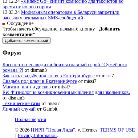
13.12.24
«Яндекс Go» снизит комиссию для таксистов во
время пикового спроса
13.03.24
Мобильным операторам в Беларуси запретили
рассылку рекламных SMS-сообщений
Обсуждение
Чтобы начать обсуждение, нажмите кнопку
"Добавить
комментарий"
Форум
Кого люто ненавидит и боится главный герой "Сужебного
романа"?!
от disman3
Заказать свадьбу под ключ в Екатеринбурге
от missi7
Cвадьба под ключ в Екатеринбурге
от missi7
Магазин шин и дисков
от missi7
Re: Физиология возникновения мышления для школьников.
от disman3
Технические газы
от missi7
Личный случай
от Gambit
Полная версия
© 2026
НИРП "Новая Лида"
. v. Hermes.
TERMS OF USE
||
Privacy Information
.