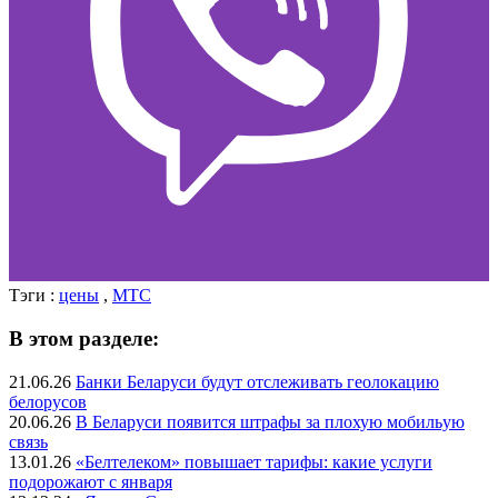
Тэги :
цены
,
МТС
В этом разделе:
21.06.26
Банки Беларуси будут отслеживать геолокацию
белорусов
20.06.26
В Беларуси появится штрафы за плохую мобильую
связь
13.01.26
«Белтелеком» повышает тарифы: какие услуги
подорожают с января