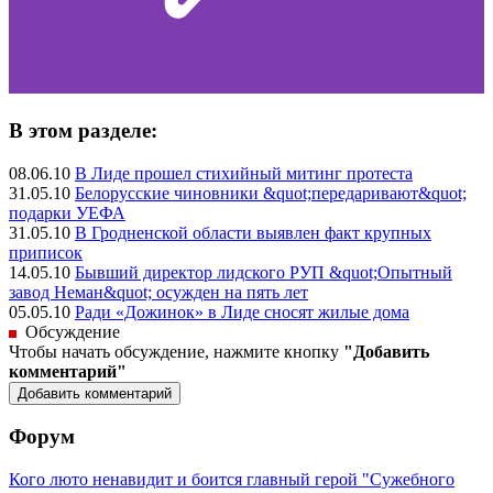
В этом разделе:
08.06.10
В Лиде прошел стихийный митинг протеста
31.05.10
Белорусские чиновники &quot;передаривают&quot;
подарки УЕФА
31.05.10
В Гродненской области выявлен факт крупных
приписок
14.05.10
Бывший директор лидского РУП &quot;Опытный
завод Неман&quot; осужден на пять лет
05.05.10
Ради «Дожинок» в Лиде сносят жилые дома
Обсуждение
Чтобы начать обсуждение, нажмите кнопку
"Добавить
комментарий"
Форум
Кого люто ненавидит и боится главный герой "Сужебного