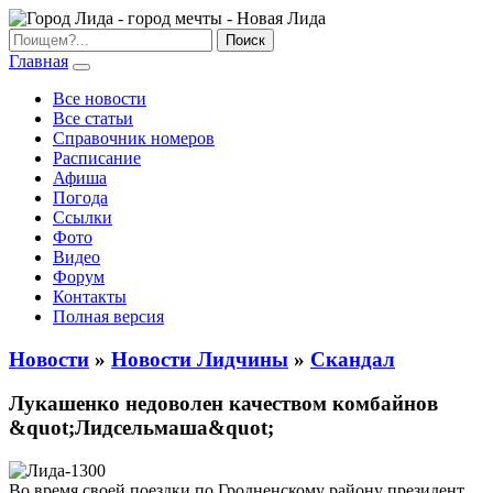
Главная
Все новости
Все статьи
Справочник номеров
Расписание
Афиша
Погода
Ссылки
Фото
Видео
Форум
Контакты
Полная версия
Новости
»
Новости Лидчины
»
Скандал
Лукашенко недоволен качеством комбайнов
&quot;Лидсельмаша&quot;
Во время своей поездки по Гродненскому району президент