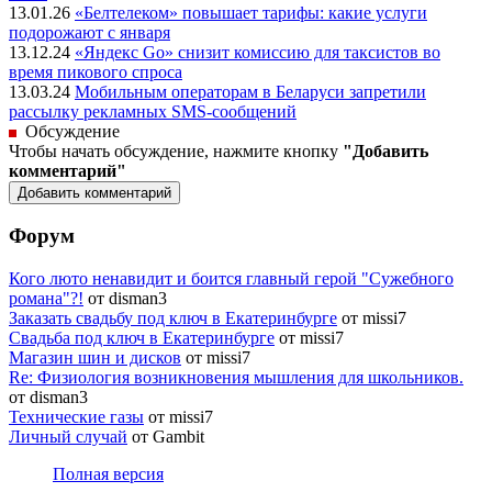
13.01.26
«Белтелеком» повышает тарифы: какие услуги
подорожают с января
13.12.24
«Яндекс Go» снизит комиссию для таксистов во
время пикового спроса
13.03.24
Мобильным операторам в Беларуси запретили
рассылку рекламных SMS-сообщений
Обсуждение
Чтобы начать обсуждение, нажмите кнопку
"Добавить
комментарий"
Форум
Кого люто ненавидит и боится главный герой "Сужебного
романа"?!
от disman3
Заказать свадьбу под ключ в Екатеринбурге
от missi7
Cвадьба под ключ в Екатеринбурге
от missi7
Магазин шин и дисков
от missi7
Re: Физиология возникновения мышления для школьников.
от disman3
Технические газы
от missi7
Личный случай
от Gambit
Полная версия