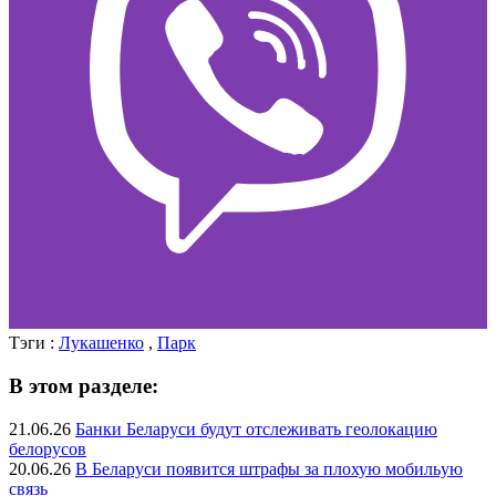
Тэги :
Лукашенко
,
Парк
В этом разделе:
21.06.26
Банки Беларуси будут отслеживать геолокацию
белорусов
20.06.26
В Беларуси появится штрафы за плохую мобильую
связь