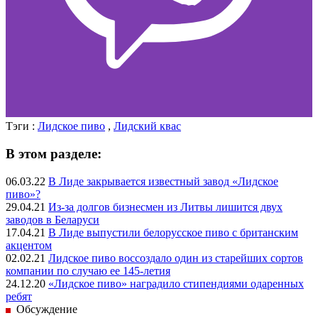
Тэги :
Лидское пиво
,
Лидский квас
В этом разделе:
06.03.22
В Лиде закрывается известный завод «Лидское
пиво»?
29.04.21
Из-за долгов бизнесмен из Литвы лишится двух
заводов в Беларуси
17.04.21
В Лиде выпустили белорусское пиво с британским
акцентом
02.02.21
Лидское пиво воссоздало один из старейших сортов
компании по случаю ее 145-летия
24.12.20
«Лидское пиво» наградило стипендиями одаренных
ребят
Обсуждение