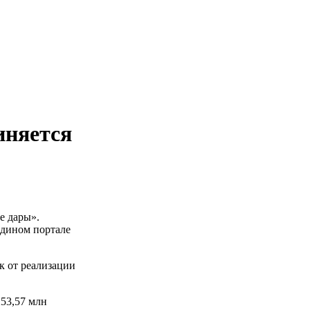
иняется
е дары».
Едином портале
к от реализации
253,57 млн