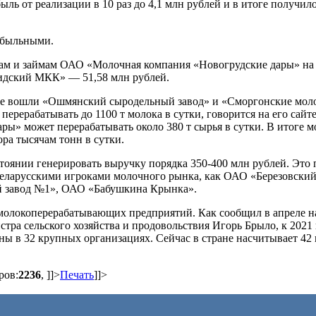
ыль от реализации в 10 раз до 4,1 млн рублей и в итоге получи
ибыльными.
там и займам ОАО «Молочная компания «Новогрудские дары» на 
Лидский МКК» — 51,58 млн рублей.
же вошли «Ошмянский сыродельный завод» и «Сморгонские мол
ерерабатывать до 1100 т молока в сутки, говорится на его сайт
ы» может перерабатывать около 380 т сырья в сутки. В итоге 
ра тысячам тонн в сутки.
тоянии генерировать выручку порядка 350-400 млн рублей. Это
беларусскими игроками молочного рынка, как ОАО «Березовски
 завод №1», ОАО «Бабушкина Крынка».
молокоперерабатывающих предприятий. Как сообщил в апреле 
стра сельского хозяйства и продовольствия Игорь Брыло, к 2021
ны в 32 крупных организациях. Сейчас в стране насчитывает 42
ров:
2236
,
]]>
Печать
]]>