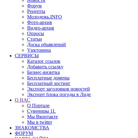
Новости
Форум
Рецепты
Молодежь.INFO
Фото-архив
Видео-архив
Опросы
Статьи
Доска объявлений
Vикторина
СЕРВИСЫ
Каталог ссылок
Добавить ссылку
Бизнес-визитка
Бесплатные домены
Бесплатный хостинг
Экспорт заголовков новостей
Экспорт блока погоды в Лиде
О НАС
О Портале
Сувениры 1L
Мы Вконтакте
Мы в twitter
ЗНАКОМСТВА
ФОРУМ