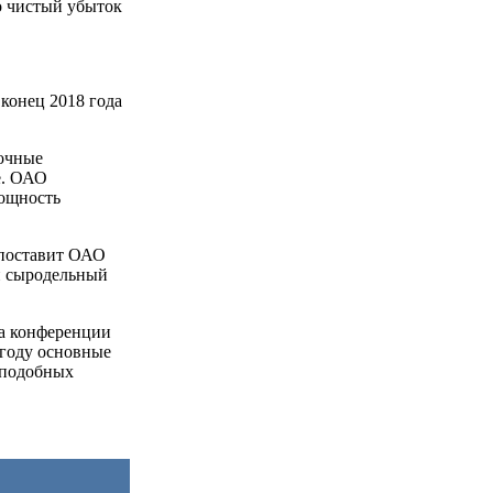
ло чистый убыток
конец 2018 года
очные
е. ОАО
мощность
 поставит ОАО
й сыродельный
на конференции
 году основные
 подобных