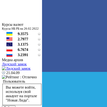
Курсы валют
Курсы НБ РБ на 26.02.2022
9.3575
2.7977
3.1375
6.7674
3.2391
Медиа архив
Лидский замок
21.04.09
Пользователь
Вы можете войти,
используя свой
аккаунт на портале
"Новая Лида".