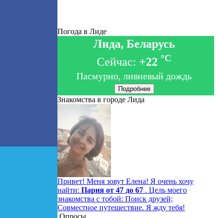
Погода в Лиде
Лида, Беларусь
°C
Сейчас:
+22
Пасмурно, ливневый дождь
Подробнее
Знакомства в городе Лида
Привет! Меня зовут Елена! Я очень хочу
найти:
Парня от 47 до 67
. Цель моего
знакомства с тобой: Поиск друзей;
Совместное путешествие. Я жду тебя!
Опросы