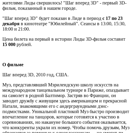
жителями Лиды свершилось! "Шаг вперед 3D" - первый 3D-
фильм, показанный в нашем городе.
"Шаг вперед 3D" будет показан в Лиде в период
с 17 по 23
декабря
в кинотеатре "Юбилейный". Сеансы в 13:00, 15:30,
18:00 и 21:00.
Цена билета на первый в истории Лиды 3D-фильм составит
15 000
рублей.
О фильме
Шаг вперед 3D, 2010 год, США.
Муз, представлявший Мэрилендскую школу искусств на
международном танцевальном турнире в Париже, опаздывает
на самолет в родной Балтимор. Застряв во Франции, он
заводит дружбу с живущим здесь американцем и прекрасной
Натали, знакомящими его с андерграундными дэнс-
подмостками. Уникальной пластикой Муз быстро производит
впечатление на танцоров, которые готовятся к участию в
соревнованиях, но накануне большого события оказывается,
что конкуренты украли их номер. Чтобы помочь друзьям, Муз
обращается за помощью к одноклассникам — но смогут ли