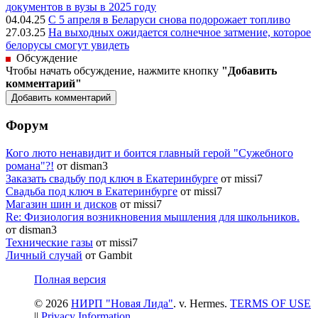
документов в вузы в 2025 году
04.04.25
С 5 апреля в Беларуси снова подорожает топливо
27.03.25
На выходных ожидается солнечное затмение, которое
белорусы смогут увидеть
Обсуждение
Чтобы начать обсуждение, нажмите кнопку
"Добавить
комментарий"
Форум
Кого люто ненавидит и боится главный герой "Сужебного
романа"?!
от disman3
Заказать свадьбу под ключ в Екатеринбурге
от missi7
Cвадьба под ключ в Екатеринбурге
от missi7
Магазин шин и дисков
от missi7
Re: Физиология возникновения мышления для школьников.
от disman3
Технические газы
от missi7
Личный случай
от Gambit
Полная версия
© 2026
НИРП "Новая Лида"
. v. Hermes.
TERMS OF USE
||
Privacy Information
.