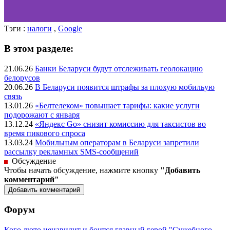
Тэги :
налоги
,
Google
В этом разделе:
21.06.26
Банки Беларуси будут отслеживать геолокацию
белорусов
20.06.26
В Беларуси появится штрафы за плохую мобильую
связь
13.01.26
«Белтелеком» повышает тарифы: какие услуги
подорожают с января
13.12.24
«Яндекс Go» снизит комиссию для таксистов во
время пикового спроса
13.03.24
Мобильным операторам в Беларуси запретили
рассылку рекламных SMS-сообщений
Обсуждение
Чтобы начать обсуждение, нажмите кнопку
"Добавить
комментарий"
Форум
Кого люто ненавидит и боится главный герой "Сужебного