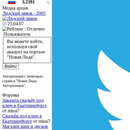
3.2391
Медиа архив
Лидский замок - 2005
25.04.07
Пользователь
Вы можете войти,
используя свой
аккаунт на портале
"Новая Лида".
Войти
Авторизация с помощью
сервиса "Новая Лида.
Авторизация".
Форумы
Заказать свадьбу под
ключ в Екатеринбурге
от missi7
Cвадьба под ключ в
Екатеринбурге
от missi7
Магазин шин и дисков