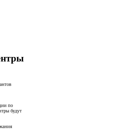
центры
антов
ции по
нтры будут
ржания