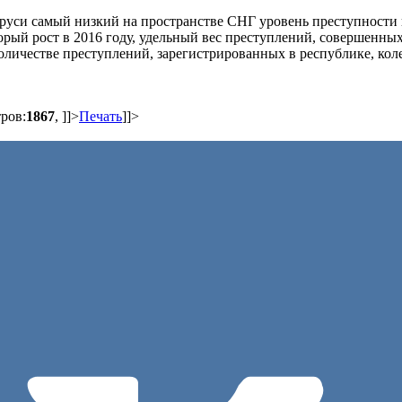
аруси самый низкий на пространстве СНГ уровень преступности 
орый рост в 2016 году, удельный вес преступлений, совершенны
личестве преступлений, зарегистрированных в республике, коле
ров:
1867
,
]]>
Печать
]]>