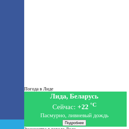
Погода в Лиде
Лида, Беларусь
°C
Сейчас:
+22
Пасмурно, ливневый дождь
Подробнее