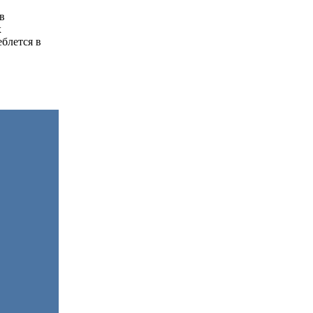
в
х
блется в