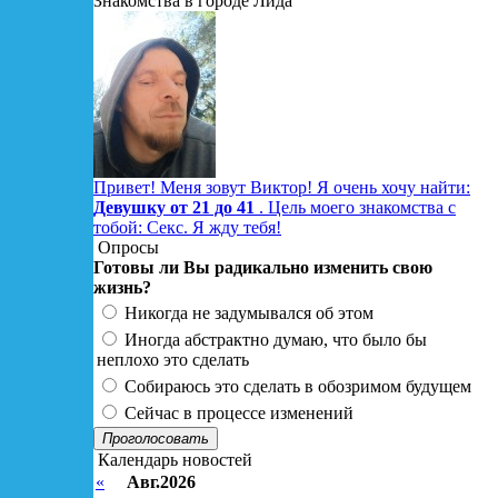
Знакомства в городе Лида
Привет! Меня зовут Виктор! Я очень хочу найти:
Девушку от 21 до 41
. Цель моего знакомства с
тобой: Секс. Я жду тебя!
Опросы
Готовы ли Вы радикально изменить свою
жизнь?
Никогда не задумывался об этом
Иногда абстрактно думаю, что было бы
неплохо это сделать
Собираюсь это сделать в обозримом будущем
Сейчас в процессе изменений
Проголосовать
Календарь новостей
«
Авг.2026