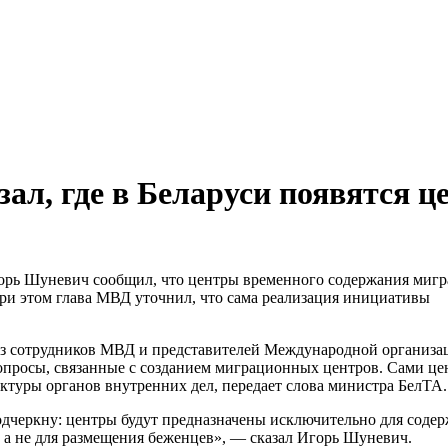
ал, где в Беларуси появятся 
орь Шуневич сообщил, что центры временного содержания мигр
При этом глава МВД уточнил, что сама реализация инициативы
из сотрудников МВД и представителей Международной организа
просы, связанные с созданием миграционных центров. Сами це
ктуры органов внутренних дел, передает слова министра БелТА.
одчеркну: центры будут предназначены исключительно для соде
а не для размещения беженцев», — сказал Игорь Шуневич.