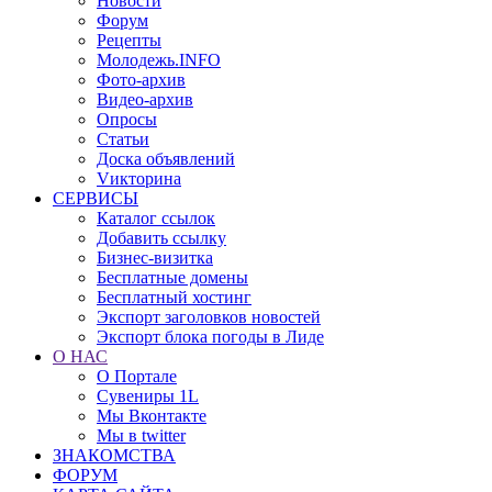
Новости
Форум
Рецепты
Молодежь.INFO
Фото-архив
Видео-архив
Опросы
Статьи
Доска объявлений
Vикторина
СЕРВИСЫ
Каталог ссылок
Добавить ссылку
Бизнес-визитка
Бесплатные домены
Бесплатный хостинг
Экспорт заголовков новостей
Экспорт блока погоды в Лиде
О НАС
О Портале
Сувениры 1L
Мы Вконтакте
Мы в twitter
ЗНАКОМСТВА
ФОРУМ