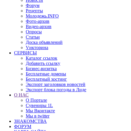
Новости
Форум
Рецепты
Молодежь.INFO
Фото-архив
Видео-архив
Опросы
Статьи
Доска объявлений
Vикторина
СЕРВИСЫ
Каталог ссылок
Добавить ссылку
Бизнес-визитка
Бесплатные домены
Бесплатный хостинг
Экспорт заголовков новостей
Экспорт блока погоды в Лиде
О НАС
О Портале
Сувениры 1L
Мы Вконтакте
Мы в twitter
ЗНАКОМСТВА
ФОРУМ