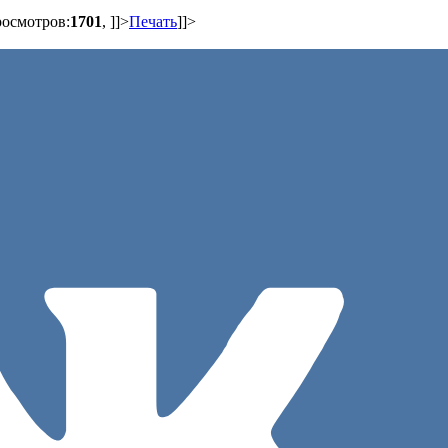
росмотров:
1701
,
]]>
Печать
]]>