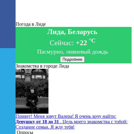
Погода в Лиде
Лида, Беларусь
°C
Сейчас:
+22
Пасмурно, ливневый дождь
Подробнее
Знакомства в городе Лида
Привет! Меня зовут Валера! Я очень хочу найти:
Девушку от 18 до 31
. Цель моего знакомства с тобой:
Создание семьи. Я жду тебя!
Опросы