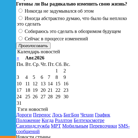
Готовы ли Вы радикально изменить свою жизнь?
Никогда не задумывался об этом
Иногда абстрактно думаю, что было бы неплохо
это сделать
Собираюсь это сделать в обозримом будущем
Сейчас в процессе изменений
Проголосовать
Календарь новостей
«
Авг.2026
Пн.
Вт.
Ср.
Чт.
Пт.
Сб.
Вс.
1
2
3
4
5
6
7
8
9
10
11
12
13
14
15
16
17
18
19
20
21
22
23
24
25
26
27
28
29
30
31
Тэги новостей
Дороги
Перенос
Лось
БигБон
Чехии
График
Положение
Когда
Роллтон
Белтехосмотре
Санэпидслужба
МРТ
Мобильным
Перевозчики
SMS-
сообщений
Новости страны