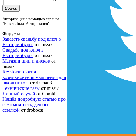
Войти
Авторизация с помощью сервиса
"Новая Лида. Авторизация".
Форумы
Заказать свадьбу под ключ в
Екатеринбурге
от missi7
Cвадьба под ключ в
Екатеринбурге
от missi7
Магазин шин и дисков
от
missi7
Re: Физиология
возникновения мышления для
школьников.
от disman3
Технические газы
от missi7
Личный случай
от Gambit
Нашёл подробную статью про
самозанятость, делюсь
ссылкой
от drobbest