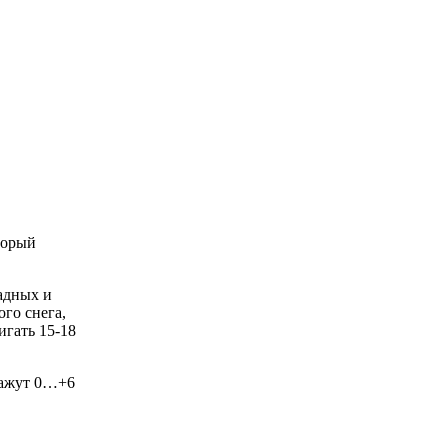
торый
адных и
ого снега,
игать 15-18
кажут 0…+6