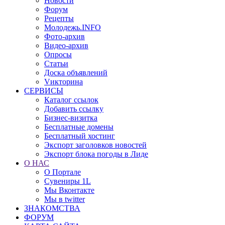
Новости
Форум
Рецепты
Молодежь.INFO
Фото-архив
Видео-архив
Опросы
Статьи
Доска объявлений
Vикторина
СЕРВИСЫ
Каталог ссылок
Добавить ссылку
Бизнес-визитка
Бесплатные домены
Бесплатный хостинг
Экспорт заголовков новостей
Экспорт блока погоды в Лиде
О НАС
О Портале
Сувениры 1L
Мы Вконтакте
Мы в twitter
ЗНАКОМСТВА
ФОРУМ