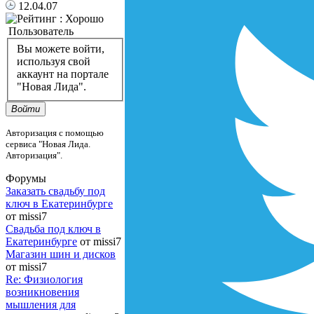
12.04.07
Пользователь
Вы можете войти,
используя свой
аккаунт на портале
"Новая Лида".
Войти
Авторизация с помощью
сервиса "Новая Лида.
Авторизация".
Форумы
Заказать свадьбу под
ключ в Екатеринбурге
от missi7
Cвадьба под ключ в
Екатеринбурге
от missi7
Магазин шин и дисков
от missi7
Re: Физиология
возникновения
мышления для