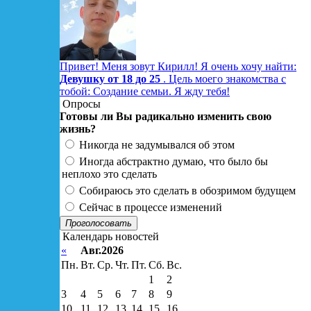
Привет! Меня зовут Кирилл! Я очень хочу найти:
Девушку от 18 до 25
. Цель моего знакомства с
тобой: Создание семьи. Я жду тебя!
Опросы
Готовы ли Вы радикально изменить свою
жизнь?
Никогда не задумывался об этом
Иногда абстрактно думаю, что было бы
неплохо это сделать
Собираюсь это сделать в обозримом будущем
Сейчас в процессе изменений
Проголосовать
Календарь новостей
«
Авг.2026
Пн.
Вт.
Ср.
Чт.
Пт.
Сб.
Вс.
1
2
3
4
5
6
7
8
9
10
11
12
13
14
15
16