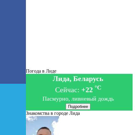
Погода в Лиде
Лида, Беларусь
°C
Сейчас:
+22
Пасмурно, ливневый дождь
Подробнее
Знакомства в городе Лида