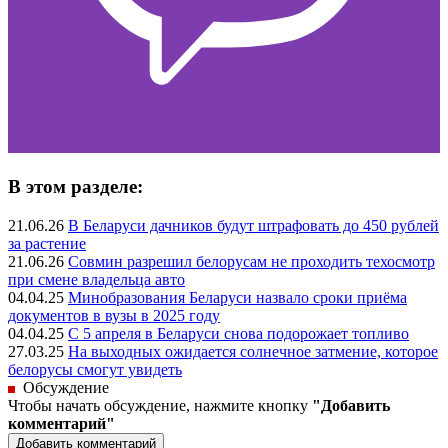
В этом разделе:
21.06.26
В Беларуси дачников будут штрафовать до 450 рублей
за растение
21.06.26
Совмин разрешил белорусам не проходить техосмотр
при смене владельца авто
04.04.25
Минобразования Беларуси назвало сроки приёма
документов в вузы в 2025 году
04.04.25
С 5 апреля в Беларуси снова подорожает топливо
27.03.25
На выходных ожидается солнечное затмение, которое
белорусы смогут увидеть
Обсуждение
Чтобы начать обсуждение, нажмите кнопку
"Добавить
комментарий"