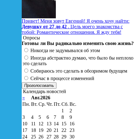
Привет! Меня зовут Евгений! Я очень хочу найти:
Девушку от 27 до 42
. Цель моего знакомства с
тобой: Романтические отношения. Я жду тебя!
Опросы
Готовы ли Вы радикально изменить свою жизнь?
Никогда не задумывался об этом
Иногда абстрактно думаю, что было бы неплохо
это сделать
Собираюсь это сделать в обозримом будущем
Сейчас в процессе изменений
Проголосовать
Календарь новостей
«
Авг.2026
Пн.
Вт.
Ср.
Чт.
Пт.
Сб.
Вс.
1
2
3
4
5
6
7
8
9
10
11
12
13
14
15
16
17
18
19
20
21
22
23
24
25
26
27
28
29
30