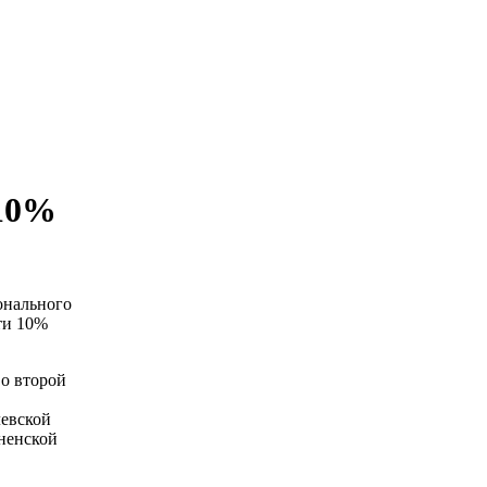
 10%
онального
чти 10%
во второй
левской
дненской