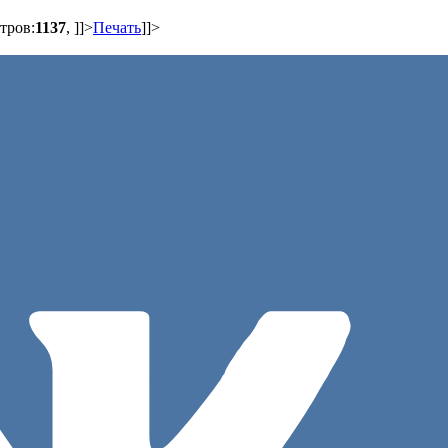
тров:
1137
,
]]>
Печать
]]>