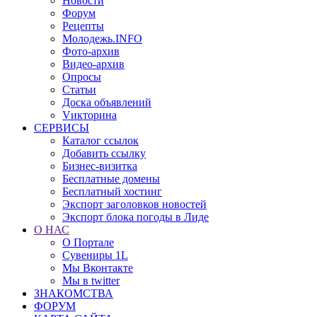
Новости
Форум
Рецепты
Молодежь.INFO
Фото-архив
Видео-архив
Опросы
Статьи
Доска объявлений
Vикторина
СЕРВИСЫ
Каталог ссылок
Добавить ссылку
Бизнес-визитка
Бесплатные домены
Бесплатный хостинг
Экспорт заголовков новостей
Экспорт блока погоды в Лиде
О НАС
О Портале
Сувениры 1L
Мы Вконтакте
Мы в twitter
ЗНАКОМСТВА
ФОРУМ