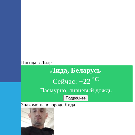
Погода в Лиде
Лида, Беларусь
°C
Сейчас:
+22
Пасмурно, ливневый дождь
Подробнее
Знакомства в городе Лида