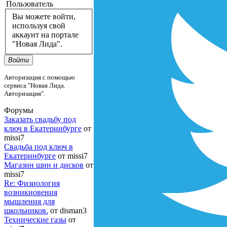
Пользователь
Вы можете войти,
используя свой
аккаунт на портале
"Новая Лида".
Войти
Авторизация с помощью
сервиса "Новая Лида.
Авторизация".
Форумы
Заказать свадьбу под
ключ в Екатеринбурге
от
missi7
Cвадьба под ключ в
Екатеринбурге
от missi7
Магазин шин и дисков
от
missi7
Re: Физиология
возникновения
мышления для
школьников.
от disman3
Технические газы
от